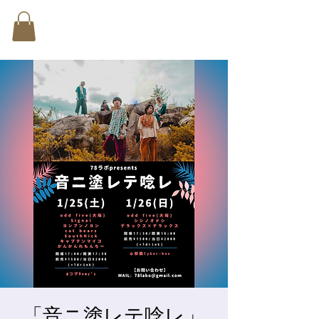
「音ニ塗レテ唸レ」