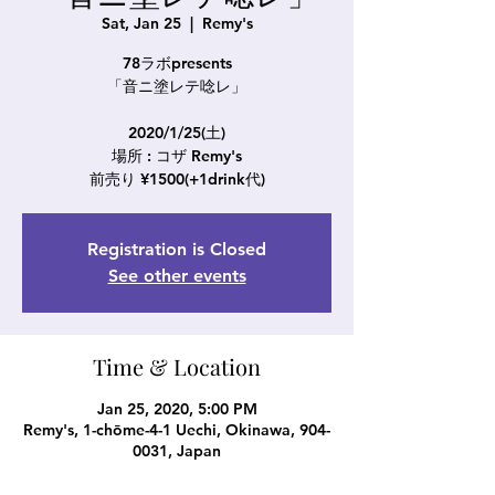
Sat, Jan 25
  |  
Remy's
78ラボpresents
「音ニ塗レテ唸レ」
2020/1/25(土)
場所 : コザ Remy's
前売り ¥1500(+1drink代)
Registration is Closed
See other events
Time & Location
Jan 25, 2020, 5:00 PM
Remy's, 1-chōme-4-1 Uechi, Okinawa, 904-
0031, Japan