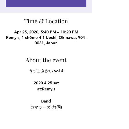
Time & Location
Apr 25, 2020, 5:40 PM – 10:20 PM
Remy's, 1-chōme-4-1 Uechi, Okinawa, 904-
0031, Japan
About the event
うずまきかい vol.4
2020.4.25 sat
at:Remy's
Band
カマラーダ (静岡)
DarDattaDatter (静岡)
BIRDHELMS
アルカシルカ