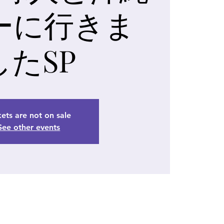
ーに行きま
したSP
kets are not on sale
See other events