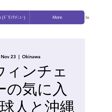
Log In
u (ﾄﾞﾘﾝｸﾒﾆｭｰ)
More
 Nov 23
  |  
Okinawa
ウィンチェ
ーの気に入
球人と沖縄