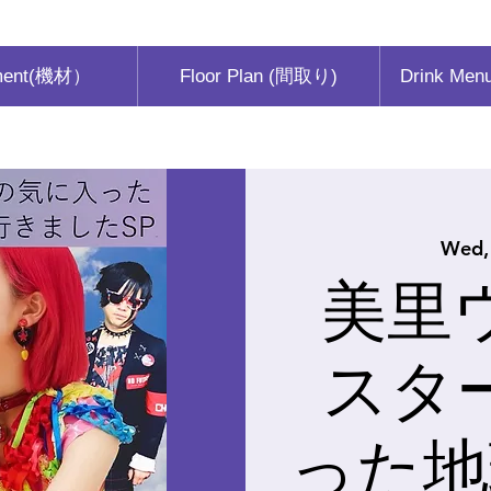
ment(機材）
Floor Plan (間取り)
Drink Men
Wed,
美里
スタ
った地