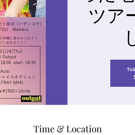
ツア
Tic
Time & Location